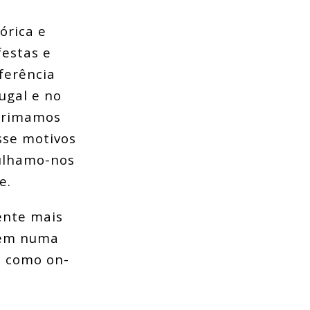
órica e
estas e
ferência
tugal e no
 Primamos
esse motivos
gulhamo-nos
e.
ente mais
mbém numa
l como on-