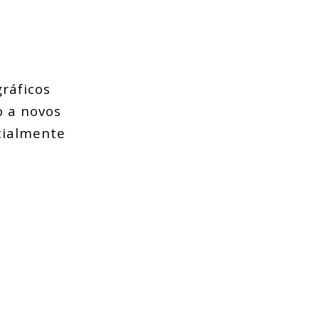
gráficos
o a novos
cialmente